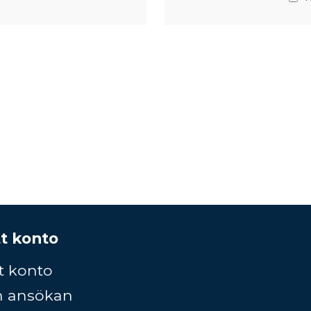
t konto
t konto
n ansökan