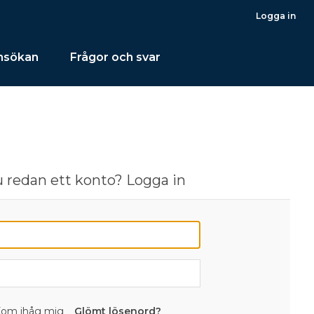
Logga in
ansökan
Frågor och svar
 redan ett konto? Logga in
om ihåg mig
Glömt lösenord?