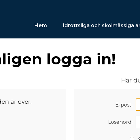
Hem
Idrottsliga och skolmässiga 
igen logga in!
Har du
den är över.
E-post:
Lösenord:
K